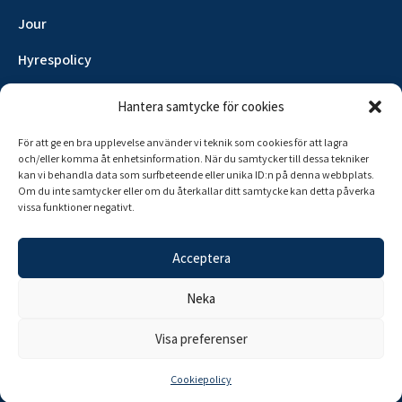
Jour
Hyrespolicy
Felanmälan
Hantera samtycke för cookies
Kontakt
För att ge en bra upplevelse använder vi teknik som cookies för att lagra
och/eller komma åt enhetsinformation. När du samtycker till dessa tekniker
kan vi behandla data som surfbeteende eller unika ID:n på denna webbplats.
Kontakt
Om du inte samtycker eller om du återkallar ditt samtycke kan detta påverka
vissa funktioner negativt.
Mälarblocket Förvaltnings AB
Slångbärsgatan 6, 722 23 Västerås
Acceptera
info@malarblocket.se
Neka
021-13 07 99
(vard. 11-17)
Visa preferenser
Cookiepolicy