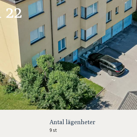
 22
Antal lägenheter
2
9 st