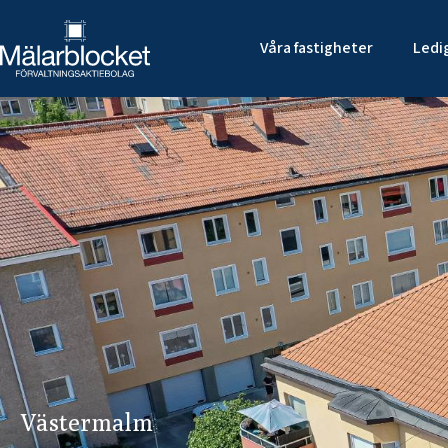
Våra fastigheter
Ledi
Västermalm