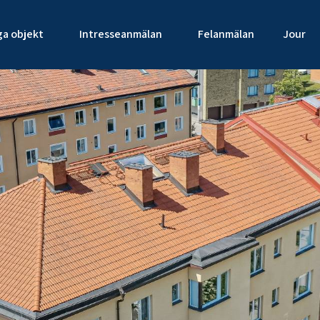
ga objekt
Intresseanmälan
Felanmälan
Jour