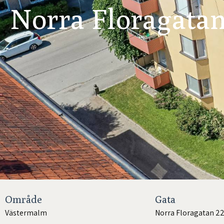
Norra Floragatan
Område
Gata
Västermalm
Norra Floragatan 2